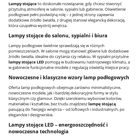
Lampy stojące
to doskonałe rozwiązanie, gdy chcesz stworzyć
przytulną atmosferę w salonie, sypialni lub gabinecie. Oświetlenie
podłogowe pełni podwójną rolę – z jednej strony zapewnia
dodatkowe źródło światła, z drugiej stanowi elegancką dekorację,
która uzupełnia wystrój wnętrza.
Lampy stojące do salonu, sypialni i biura
Lampy podłogowe świetnie sprawdzają się w różnych
pomieszczeniach. W salonie mogą stanowić główne lub dodatkowe
źródło światła, idealne do czytania czy relaksu. W sypialni przytulne
lampy stojące LED
pomogą w budowaniu nastrojowego klimatu, a
w gabinecie funkcjonalne modele z regulacją oświetlą miejsce pracy.
Nowoczesne i klasyczne wzory lamp podłogowych
Oferta lamp podłogowych obejmuje zarówno minimalistyczne,
nowoczesne modele, jak i bardziej dekoracyjne formy w stylu
klasycznym czy glamour. Dzięki szerokiemu wyborowi kolorów,
materiałów i kształtów, bez trudu znajdziesz
lampę stojącą
pasującą do Twojego wnętrza – od loftowych i industrialnych, po
eleganckie i designerskie.
Lampy stojące LED – energooszczędność i
nowoczesna technologia