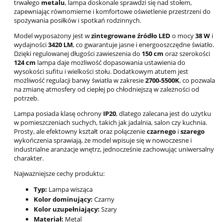
trwałego
metalu
, lampa doskonale sprawdzi się nad stołem,
zapewniając równomierne i komfortowe oświetlenie przestrzeni do
spożywania posiłków i spotkań rodzinnych.
Model wyposażony jest w
zintegrowane źródło LED
o mocy
38 W
i
wydajności
3420 LM
, co gwarantuje jasne i energooszczędne światło.
Dzięki regulowanej długości zawieszenia do
150 cm
oraz szerokości
124 cm
lampa daje możliwość dopasowania ustawienia do
wysokości sufitu i wielkości stołu. Dodatkowym atutem jest
możliwość regulacji barwy światła w zakresie
2700-5500K
, co pozwala
na zmianę atmosfery od ciepłej po chłodniejszą w zależności od
potrzeb.
Lampa posiada klasę ochrony
IP20
, dlatego zalecana jest do użytku
w pomieszczeniach suchych, takich jak jadalnia, salon czy kuchnia.
Prosty, ale efektowny kształt oraz połączenie
czarnego
i
szarego
wykończenia sprawiają, że model wpisuje się w nowoczesne i
industrialne aranżacje wnętrz, jednocześnie zachowując uniwersalny
charakter.
Najważniejsze cechy produktu:
Typ:
Lampa wisząca
Kolor dominujący:
Czarny
Kolor uzupełniający:
Szary
Materiał:
Metal