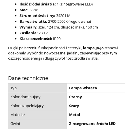
Ilość źródeł światła:
1 (zintegrowane LED)
Moc:
38 W
Strumień świetlny:
3420 LM
Barwa światła:
2700-5500K (regulowana)
Wymiary:
szer. 124 cm, długość maks. 150 cm
Zasilanie:
230 V
Klasa szczelności:
IP20
Dzięki połączeniu funkcjonalności i estetyki,
lampa Jo-Jo
stanowi
doskonały wybór do nowoczesnej jadalni, zapewniając przy tym
oszczędność energii i długą żywotność źródła światła.
Dane techniczne
Typ
Lampa wisząca
Kolor dominujący
Czarny
Kolor uzupełniający
Szary
Materiał
Metal
Gwint
Zintegrowane źródło LED