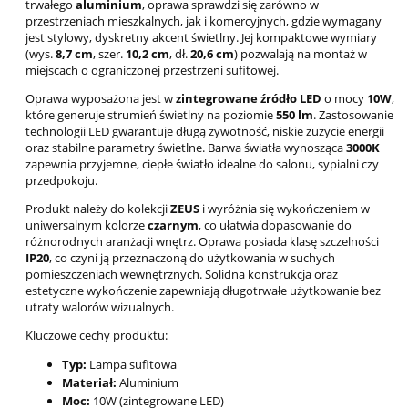
trwałego
aluminium
, oprawa sprawdzi się zarówno w
przestrzeniach mieszkalnych, jak i komercyjnych, gdzie wymagany
jest stylowy, dyskretny akcent świetlny. Jej kompaktowe wymiary
(wys.
8,7 cm
, szer.
10,2 cm
, dł.
20,6 cm
) pozwalają na montaż w
miejscach o ograniczonej przestrzeni sufitowej.
Oprawa wyposażona jest w
zintegrowane źródło LED
o mocy
10W
,
które generuje strumień świetlny na poziomie
550 lm
. Zastosowanie
technologii LED gwarantuje długą żywotność, niskie zużycie energii
oraz stabilne parametry świetlne. Barwa światła wynosząca
3000K
zapewnia przyjemne, ciepłe światło idealne do salonu, sypialni czy
przedpokoju.
Produkt należy do kolekcji
ZEUS
i wyróżnia się wykończeniem w
uniwersalnym kolorze
czarnym
, co ułatwia dopasowanie do
różnorodnych aranżacji wnętrz. Oprawa posiada klasę szczelności
IP20
, co czyni ją przeznaczoną do użytkowania w suchych
pomieszczeniach wewnętrznych. Solidna konstrukcja oraz
estetyczne wykończenie zapewniają długotrwałe użytkowanie bez
utraty walorów wizualnych.
Kluczowe cechy produktu:
Typ:
Lampa sufitowa
Materiał:
Aluminium
Moc:
10W (zintegrowane LED)