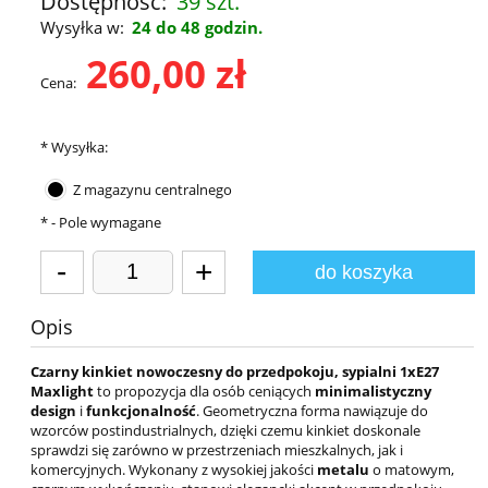
Dostępność:
39 szt.
Wysyłka w:
24 do 48 godzin.
260,00 zł
Cena:
*
Wysyłka:
Z magazynu centralnego
*
- Pole wymagane
-
+
do koszyka
Opis
Czarny kinkiet nowoczesny do przedpokoju, sypialni 1xE27
Maxlight
to propozycja dla osób ceniących
minimalistyczny
design
i
funkcjonalność
. Geometryczna forma nawiązuje do
wzorców postindustrialnych, dzięki czemu kinkiet doskonale
sprawdzi się zarówno w przestrzeniach mieszkalnych, jak i
komercyjnych. Wykonany z wysokiej jakości
metalu
o matowym,