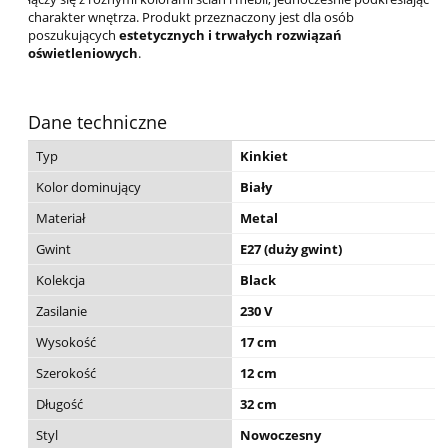
charakter wnętrza. Produkt przeznaczony jest dla osób
poszukujących
estetycznych i trwałych rozwiązań
oświetleniowych
.
Dane techniczne
Typ
Kinkiet
Kolor dominujący
Biały
Materiał
Metal
Gwint
E27 (duży gwint)
Kolekcja
Black
Zasilanie
230 V
Wysokość
17 cm
Szerokość
12 cm
Długość
32 cm
Styl
Nowoczesny