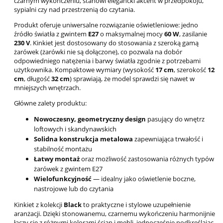
czarnym wykończeniu, stanowi elegancki akcent w przedpokoju,
sypialni czy nad przestrzenią do czytania.
Produkt oferuje uniwersalne rozwiązanie oświetleniowe: jedno
źródło światła z gwintem
E27
o maksymalnej mocy
60 W
, zasilanie
230 V
. Kinkiet jest dostosowany do stosowania z szeroką gamą
żarówek (żarówki nie są dołączone), co pozwala na dobór
odpowiedniego natężenia i barwy światła zgodnie z potrzebami
użytkownika. Kompaktowe wymiary (wysokość
17 cm
, szerokość
12
cm
, długość
32 cm
) sprawiają, że model sprawdzi się nawet w
mniejszych wnętrzach.
Główne zalety produktu:
Nowoczesny, geometryczny design
pasujący do wnętrz
loftowych i skandynawskich
Solidna konstrukcja metalowa
zapewniająca trwałość i
stabilność montażu
Łatwy montaż
oraz możliwość zastosowania różnych typów
żarówek z gwintem E27
Wielofunkcyjność
— idealny jako oświetlenie boczne,
nastrojowe lub do czytania
Kinkiet z kolekcji
Black
to praktyczne i stylowe uzupełnienie
aranżacji. Dzięki stonowanemu, czarnemu wykończeniu harmonijnie
łączy się z różnymi kolorami ścian i mebli, jednocześnie podkreślając