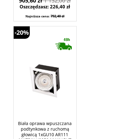
905,60 zł
1 132,00 zł
Oszczędzasz: 226,40 zł
792,40 zł
Najniższa cena:
-20%
Biała oprawa wpuszczana
podtynkowa z ruchomą
głowicą 1xGU10 AR111